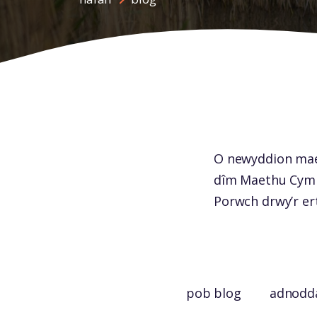
O newyddion maet
dîm Maethu Cymru
Porwch drwy’r er
pob blog
adnodd