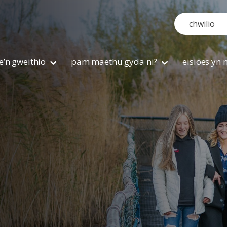
Search
e’n gweithio
pam maethu gyda ni?
eisioes yn