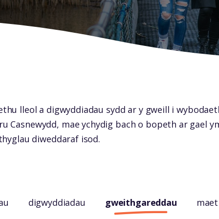
hu lleol a digwyddiadau sydd ar y gweill i wybodaet
 Casnewydd, mae ychydig bach o bopeth ar gael yma
thyglau diweddaraf isod.
au
digwyddiadau
gweithgareddau
maet