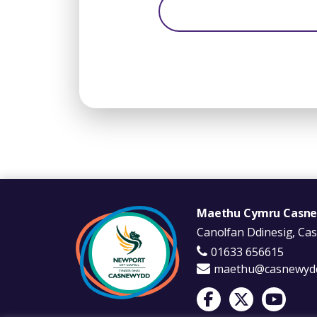
Maethu Cymru Casn
Canolfan Ddinesig, C
01633 656615
maethu@casnewydd
Visit Foster Wales on 
Visit Foster Wale
Visit Fost