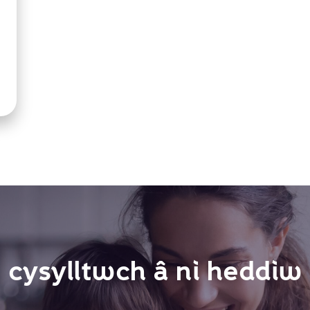
cysylltwch â ni heddiw