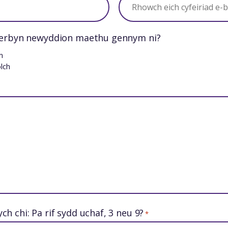
dderbyn newyddion maethu gennym ni?
m
lch
h chi: Pa rif sydd uchaf, 3 neu 9?
*