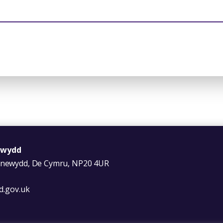
ewydd
asnewydd, De Cymru, NP20 4UR
.gov.uk
Facebook
s on X
er Wales on YouTube