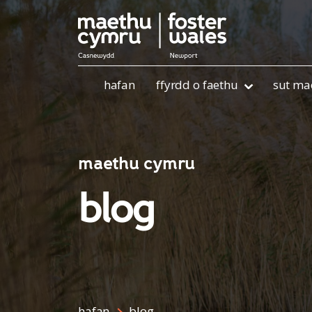
Skip to content
hafan
ffyrdd o faethu
sut ma
maethu cymru
blog
hafan
blog