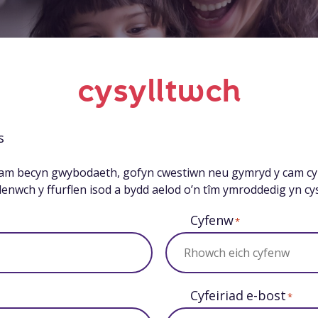
cysylltwch
s
 am becyn gwybodaeth, gofyn cwestiwn neu gymryd y cam cyn
lenwch y ffurflen isod a bydd aelod o’n tîm ymroddedig yn cysy
Cyfenw
*
Cyfeiriad e-bost
*