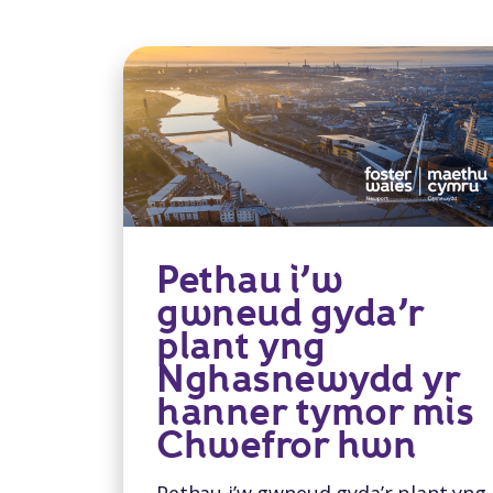
Pethau i’w
gwneud gyda’r
plant yng
Nghasnewydd yr
hanner tymor mis
Chwefror hwn