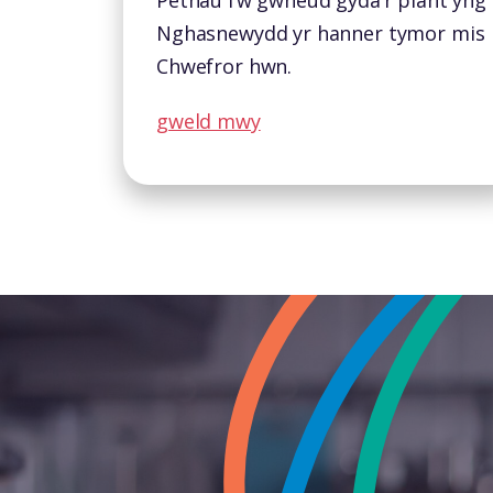
Pethau i’w gwneud gyda’r plant yng
Nghasnewydd yr hanner tymor mis
Chwefror hwn.
gweld mwy