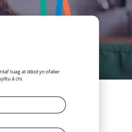
taf tuag at ddod yn ofalwr
lltu â chi.