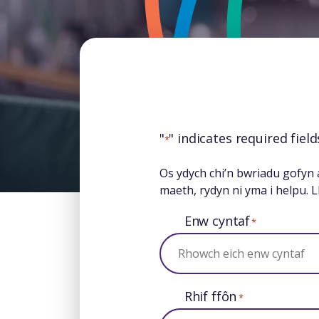
"
" indicates required field
*
Os ydych chi’n bwriadu gofyn
maeth, rydyn ni yma i helpu. L
Enw cyntaf
*
Rhif ffôn
*