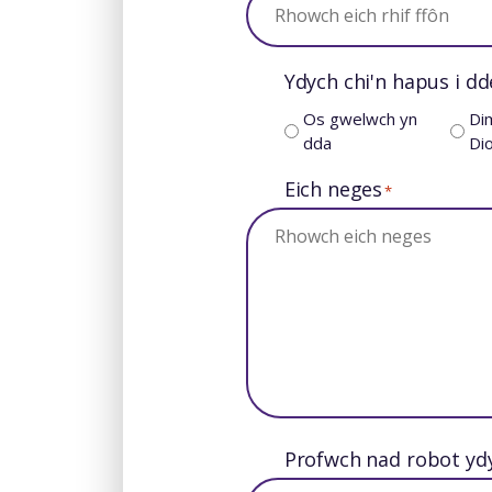
Ydych chi'n hapus i 
Os gwelwch yn
Di
dda
Dio
Eich neges
*
Profwch nad robot ydyc