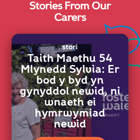
Stories From Our
Carers
stori
Taith Maethu 54
Mlynedd Sylvia: Er
bod y byd yn
gynyddol newid, ni
wnaeth ei
hymrwymiad
newid