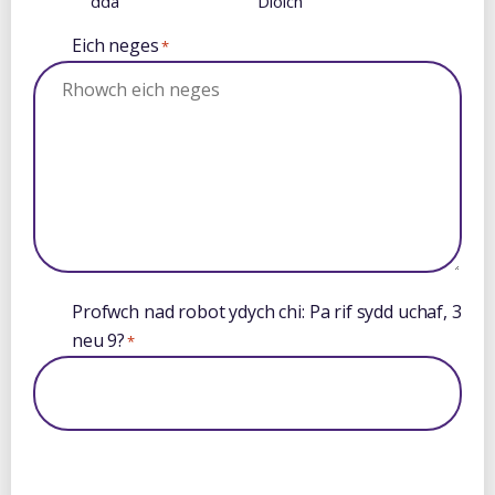
dda
Diolch
Eich neges
*
Profwch nad robot ydych chi: Pa rif sydd uchaf, 3
neu 9?
*