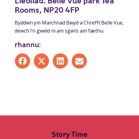
Lleoliad: Belle Vue park Tea
Rooms, NP20 4FP
Byddwn ym Marchnad Bwyd a Chrefft Belle Vue,
dewch i’n gweld ni am sgwrs am faethu.
rhannu:
Share on Facebook
Share on X
Share on LinkedIn
Share by mail
Story Time