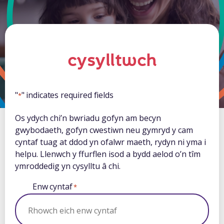
cysylltwch
"
" indicates required fields
*
Os ydych chi’n bwriadu gofyn am becyn
gwybodaeth, gofyn cwestiwn neu gymryd y cam
cyntaf tuag at ddod yn ofalwr maeth, rydyn ni yma i
helpu. Llenwch y ffurflen isod a bydd aelod o’n tîm
ymroddedig yn cysylltu â chi.
Enw cyntaf
*