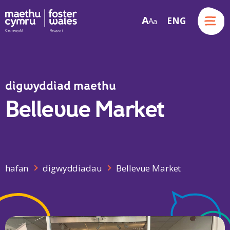
Menu
A
ENG
A
a
Skip to content
digwyddiad maethu
Bellevue Market
hafan
digwyddiadau
Bellevue Market